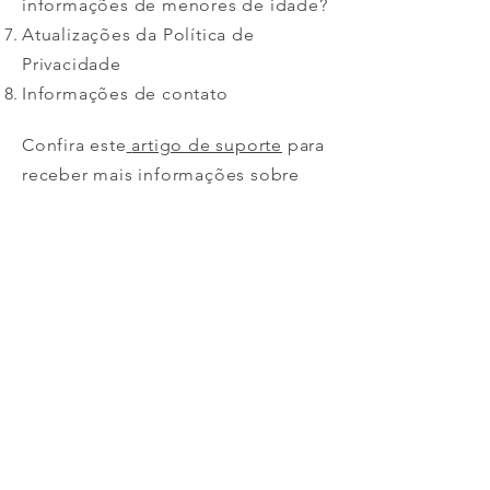
informações de menores de idade?
Atualizações da Política de
Privacidade
Informações de contato
Confira este
artigo de suporte
para
receber mais informações sobre
como criar uma Política de
Privacidade.
As explicações e informações
fornecidas aqui são apenas
exemplos gerais. Não confie neste
artigo como orientação jurídica ou
como recomendações sobre o que
você realmente deve fazer.
Recomendamos que você busque